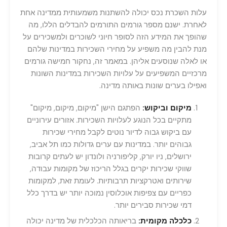
עלות השכרת נכס יכולה להשתנות משמעותית ממדינה אחת
לאחרת. ישנם מספר גורמים התורמים להבדלים הללו, מה
שהופך את המידע הזה לסופר חיוני לשוכרים ולמשכירים על
מנת להבין מה משפיע על מחירי השכירות במדינות שלהם
או לאלה שנוסעים אליהן. במאמר זה, נחקור חמישה גורמים
מרכזיים המשפיעים על עלויות השכירות במדינות השונות
ואפילו בערים שונות באותה מדינה.
מיקום וביקוש:
הפתגם הישן "מיקום, מיקום, מיקום"
מתקיים בכל הנוגע לעלויות השכירות. אזורים עירוניים
עם ביקוש גבוה לדיור נוטים לקבל מחירי שכירות
גבוהים יותר. במדינות עם ערים גדולות כמו תל אביב,
ירושלים, ניו יורק, קליפורניה ולונדון יש לעתים קרובות
שווקי שכירות יקרים בגלל הריכוז של מקומות עבודה,
שירותים ואטרקציות תרבותיות. לעומת זאת, למקומות
כפריים עם צפיפות אוכלוסין נמוכה יותר יש בדרך כלל
דמי שכירות סבירים יותר.
כלכלה מקומית:
בריאותה הכלכלית של מדינה יכולה