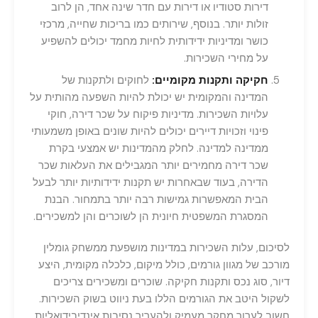
דירות סטודיו או דירות עם חדר שינה אחד, הן לרוב
זולות יותר. בנוסף, שירותים כמו בריכות שחייה, מרכזי
כושר ומדיניות ידידותית לחיות מחמד יכולים להשפיע
על מחירי השכירות.
חקיקה ותקנות מקומיים:
לחוקים ולתקנות של
המדינה והמקומית יש יכולת להיות השפעה מהותית על
עלויות השכירות. מדיניות פיקוח על שכר דירה, חוקי
פינוי וזכויות דיירים יכולים להיות שונים באופן משמעותי
ממדינה למדינה. לחלק מהמדינות יש אמצעי בקרת
שכר דירה מחמירים יותר המגבילים את העלאות שכר
הדירה, בעוד שבאחרות יש תקנות ידידותיות יותר לבעל
הבית המאפשרות גמישות רבה יותר בתמחור. הבנת
המסגרת המשפטית חיונית הן לשוכרים והן למשכירים.
לסיכום, עלות השכירות במדינות מושפעת ממשחק גומלין
מורכב של מגוון גורמים, כולל מיקום, כלכלה מקומית, היצע
דיור, סוג נכס ותקנות חקיקה. שוכרים ומשכירים צריכים
לשקול היטב את הגורמים הללו בעת ניווט בשוק השכירות.
חשוב לערוך מחקר מעמיק ולהעריך נסיבות אינדיבידואליות