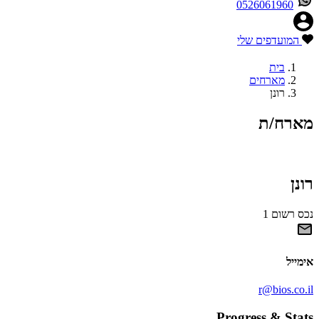
0526061960
המועדפים שלי
בית
מארחים
רונן
מארח/ת
רונן
נכס רשום 1
אימייל
r@bios.co.il
Progress & Stats