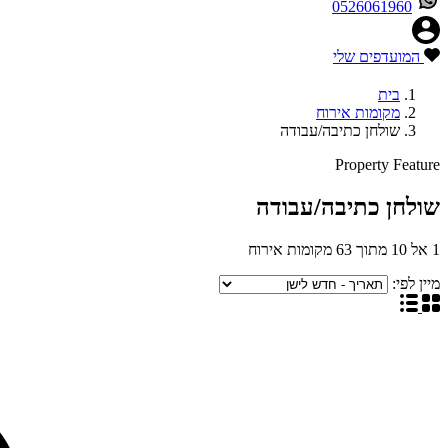
0526061960
המועדפים שלי
בית
מקומות אירוח
שולחן כתיבה/עבודה
Property Feature
שולחן כתיבה/עבודה
1
אל
10
מתוך
63
מקומות אירוח
מיין לפי: