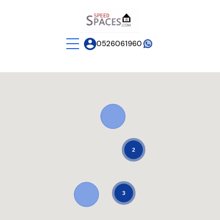
0526061960
2
3