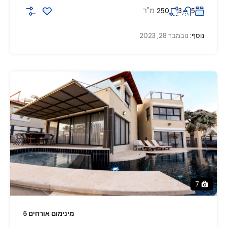
מ"ר
250
3
5
נוסף:
נובמבר 28, 2023
7
מינימום אורחים 5