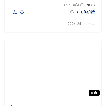
800ש״ח
לזוג ללילה
מ״ר
40
1
1
נוסף:
ינואר 24, 2024
8