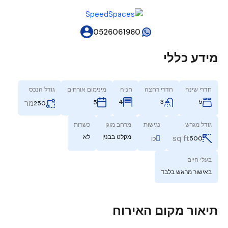
0526061960
מידע כללי
חדרי שינה
חדרי רחצה
חניה
מינימום אורחים
גודל הנכס
4
3
5
5
מר
250
גודל מגרש
נגישות
מרחב מוגן
כשרות
מקלט בבנין
לא
sq ft
500
כן
בעלי חיים
באישור מראש בלבד
תיאור מקום האירוח