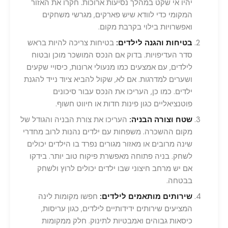
יהיו אי שקט במהלך נסיעות ארוכות. חקרו את האזור
המקומי כדי לוודא שיש פארקים, מגרשי משחקים
ואפשרויות בילוי בקרבת מקום.
בטיחות והגנה לילדים:
בטיחות צריכה להיות בראש
סדר העדיפויות. בדוק אם הנכס המושכר מוכן ובטוח
לילדים, עם אמצעים כמו מנעולי ארונות, כיסויי שקעים
ושערים למדרגות. אם לא, שקול להביא ציוד נייד להגנת
ילדים. כמו כן, העריכו את הנכס עבור סיכונים
פוטנציאליים כגון פינות חדות או חיווט חשוף.
שטח וצורה הבניה:
העריכו את צורת הבניה והגודל של
מקום ההשכרה. משפחות עם ילדים נהנות לרוב מחדרי
שינה מרובים או מאזור מגורים נפרד בו הילדים יכולים
לשחק. בניה פתוחה מאפשרת פיקוח טוב יותר. בידקו
אם יש מרחב חיצוני שבו ילדים יכולים לרוץ ולשחק
בבטחה.
שירותים מותאמים לילדים:
חפשו מקומות לינה
המציעים שירותים ידידותיים לילדים, כגון עריסות,
כיסאות גבוהים ואמבטיות לתינוק. חלק ממקומות