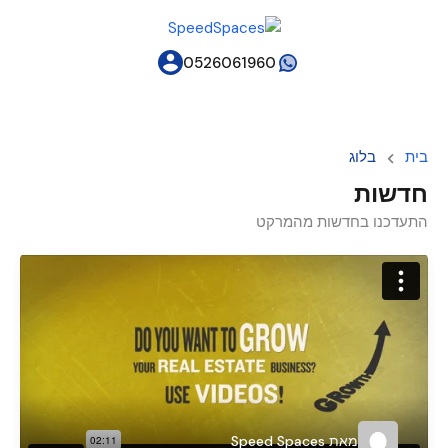
0526061960
בית
בלוג
חדשות
התעדכנו בחדשות מהמרקט
מאת
Speed Spaces