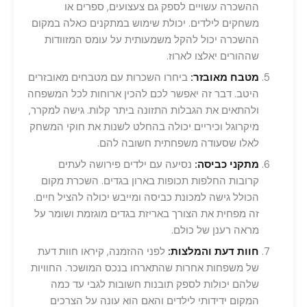
ההשכרה עשויים לספק גם צעצועים, ספרים או
משחקים לילדים. יכולת שימוש במתקנים כאלה במקום
ההשכרה יכול להקל משמעותית על עומס המזוודות
שההורים יאלצו לארוז.
מטבח מאובזר:
ביחרו השכרות עם מטבחים מאובזרים
היטב. דבר זה יאפשר לכם להכין ארוחות לכל המשפחה
ולהתאים את הגבלות התזונה ביתר קלות. גישה למקרר,
מיקרוגל וכיריים יכולה בהחלט לשנות את חוקי המשחק
לאלו שסעודה משפחתית חשובה להם.
מתקני כביסה:
נסיעה עם ילדים פירושה לעתים
קרובות החלפות תכופות בארון בגדים. השכרת מקום
הכולל גישה למכונת כביסה ומייבש יכולה להציל חיים.
זה מפחית את הצורך באריזת בגדים מוגזמת ושומר על
מראה רענן של כולם.
חוות דעת והמלצות:
לפני ההזמנה, קיראו חוות דעת
של משפחות אחרות שהתארחו בנכס המושכר. החוויות
שלהם יכולות לספק תובנות חשובות לגבי עד כמה
המקום ידידותי לילדים והאם הוא עונה על הצרכים