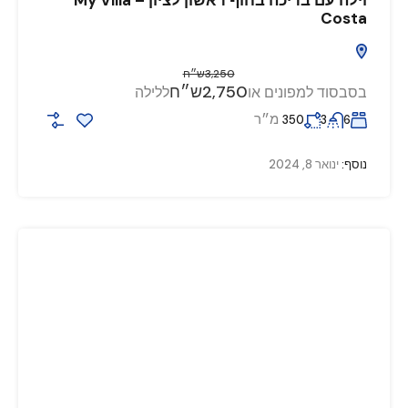
Costa
3,250ש״ח
2,750ש״ח
בסבסוד למפונים או
ללילה
מ״ר
350
3
6
נוסף:
ינואר 8, 2024