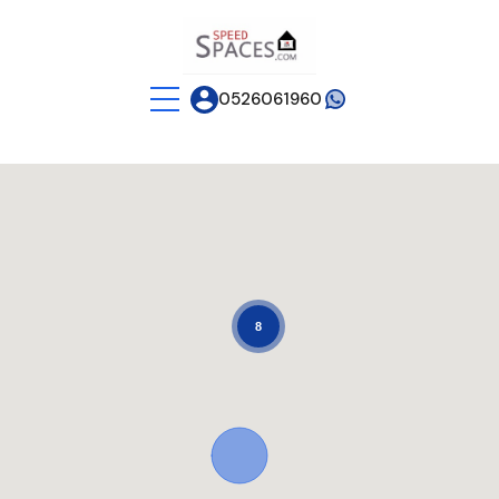
0526061960
8