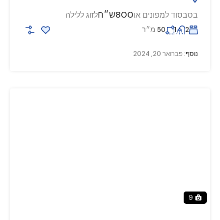
800ש״ח
בסבסוד למפונים או
לזוג ללילה
מ״ר
50
1
2
נוסף:
פברואר 20, 2024
9