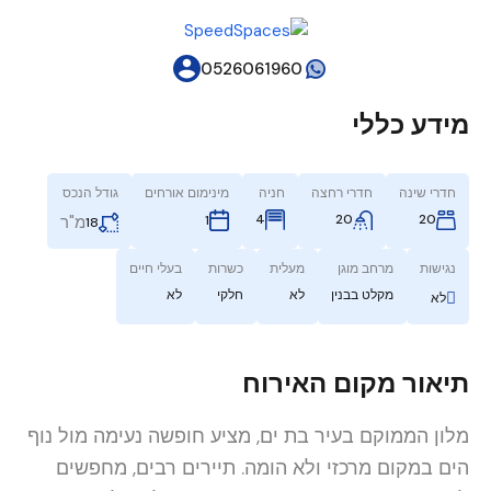
0526061960
מידע כללי
חדרי שינה
חדרי רחצה
חניה
מינימום אורחים
גודל הנכס
4
20
20
1
מ"ר
18
נגישות
מרחב מוגן
מעלית
כשרות
בעלי חיים
מקלט בבנין
לא
חלקי
לא
לא
תיאור מקום האירוח
מלון הממוקם בעיר בת ים, מציע חופשה נעימה מול נוף
הים במקום מרכזי ולא הומה. תיירים רבים, מחפשים