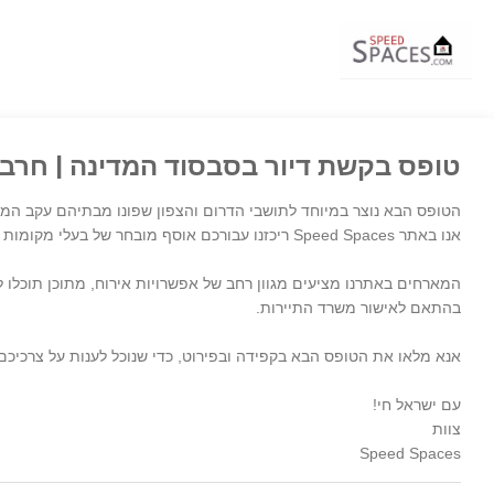
טופס בקשת דיור בסבסוד המדינה | חרבו
הטופס הבא נוצר במיוחד לתושבי הדרום והצפון שפונו מבתיהם עקב המל
אנו באתר Speed Spaces ריכזנו עבורכם אוסף מובחר של בעלי מקומות אירוח מקצועיים, המפוזרים בכל רחבי הארץ ועומדים בקריטריונים הנדרשים לאירוח מפונים, על פי הנחיות משרד התיירות.
המארחים באתרנו מציעים מגוון רחב של אפשרויות אירוח, מתוכן תוכלו ל
בהתאם לאישור משרד התיירות.
אנא מלאו את הטופס הבא בקפידה ובפירוט, כדי שנוכל לענות על צרכיכ
עם ישראל חי!
צוות
Speed Spaces