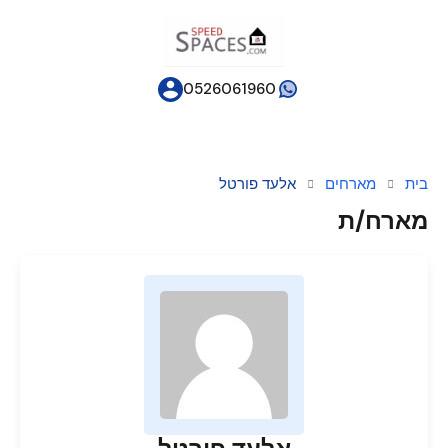
0526061960
בית
מארחים
אלעד פורטל
מארח/ת