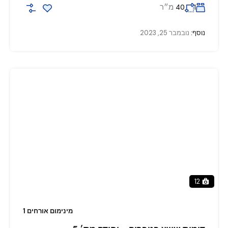
מ״ר
40
1
נוסף:
נובמבר 25, 2023
12
מינימום אורחים 1