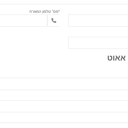
*מס׳ טלפון המארח
 אאוט