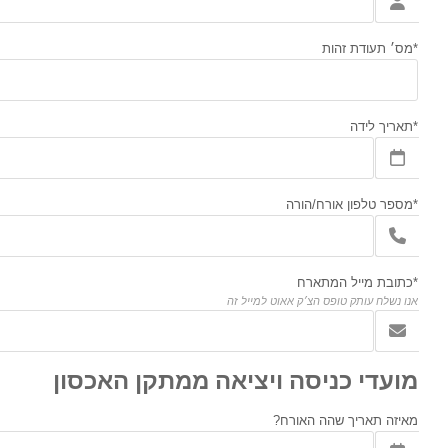
*מס׳ תעודת זהות
*תאריך לידה
*מספר טלפון אורח/הורה
*כתובת מייל המתארח
אנו נשלח עותק טופס הצ׳ק אאוט למייל זה
מועדי כניסה ויציאה ממתקן האכסון
מאיזה תאריך שהה האורח?