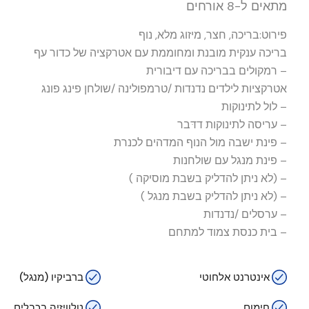
מתאים ל-8 אורחים
פירוט:
בריכה
,
חצר
,
מיזוג מלא
,
נוף
בריכה ענקית מובנת ומחוממת עם אטרקציה של כדור עף
– רמקולים בבריכה עם דיבורית
אטרקציות לילדים נדנדות /טרמפולינה /שולחן פינג פונג
– לול לתינוקות
– עריסה לתינוקות דדּבר
– פינת ישבה מול הנוף המדהים לכנרת
– פינת מנגל עם שולחנות
– (לא ניתן להדליק בשבת מוסיקה )
– (לא ניתן להדליק בשבת מנגל )
– ערסלים /נדנדות
– בית כנסת צמוד למתחם
אינטרנט אלחוטי
ברביקיו (מנגל)
חימום
טלוויזיה בכבלים