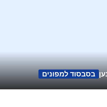
ען
בסבסוד למפונים