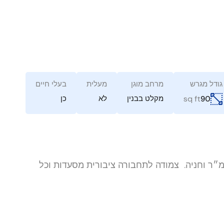
גודל מגרש
מרחב מוגן
מעלית
בעלי חיים
sq ft
מקלט בבנין
לא
כן
90
מיקום מרכזי, 2 חדרים 50מ״ר בנוי עם חצר פרטית 30מ״ר וחניה. צמודה לתחבורה ציבורית מסעדות וכל