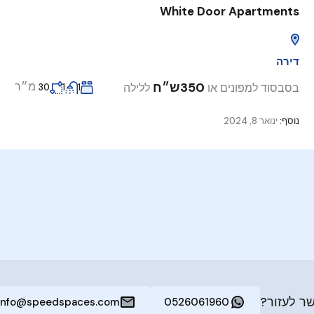
White Door Apartments
דירה
350ש״ח
מ״ר
בסבסוד למפונים או
ללילה
30
1
1
נוסף:
ינואר 8, 2024
ר לעזור?
info@speedspaces.com
0526061960