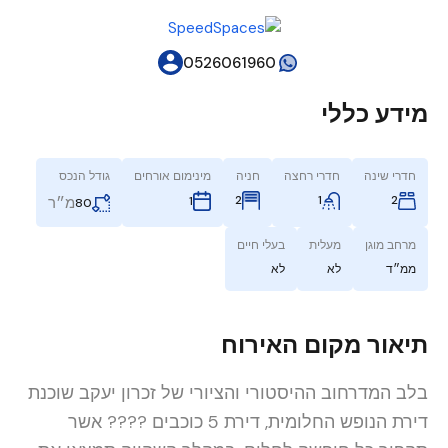
0526061960
מידע כללי
חדרי שינה
חדרי רחצה
חניה
מינימום אורחים
גודל הנכס
2
1
2
1
מ״ר
80
מרחב מוגן
מעלית
בעלי חיים
ממ״ד
לא
לא
תיאור מקום האירוח
בלב המדרחוב ההיסטורי והציורי של זכרון יעקב שוכנת
דירת הנופש החלומית, דירת 5 כוכבים ???? אשר