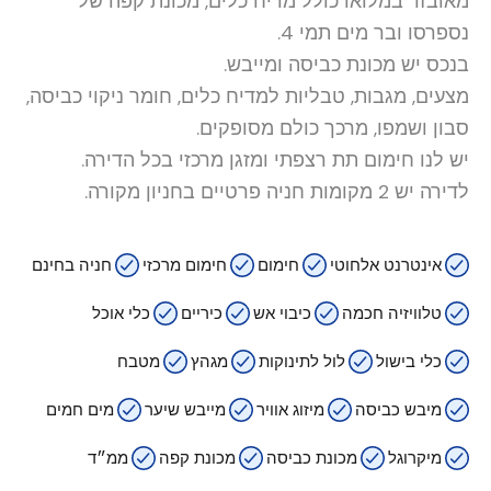
מאובזר במלואו כולל מדיח כלים, מכונת קפה של
נספרסו ובר מים תמי 4.
בנכס יש מכונת כביסה ומייבש.
מצעים, מגבות, טבליות למדיח כלים, חומר ניקוי כביסה,
סבון ושמפו, מרכך כולם מסופקים.
יש לנו חימום תת רצפתי ומזגן מרכזי בכל הדירה.
לדירה יש 2 מקומות חניה פרטיים בחניון מקורה.
אינטרנט אלחוטי
חימום
חימום מרכזי
חניה בחינם
טלוויזיה חכמה
כיבוי אש
כיריים
כלי אוכל
כלי בישול
לול לתינוקות
מגהץ
מטבח
מיבש כביסה
מיזוג אוויר
מייבש שיער
מים חמים
מיקרוגל
מכונת כביסה
מכונת קפה
ממ״ד