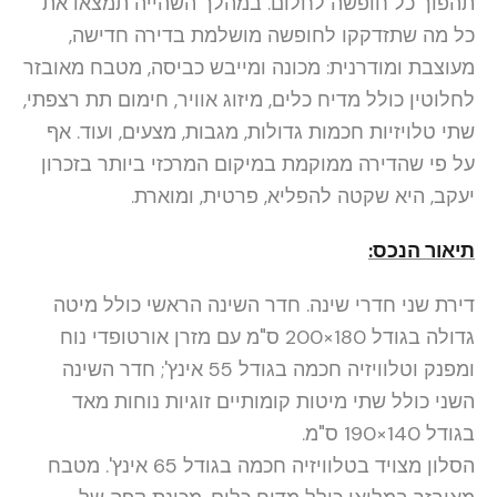
תהפוך כל חופשה לחלום. במהלך השהייה תמצאו את
כל מה שתזדקקו לחופשה מושלמת בדירה חדישה,
מעוצבת ומודרנית: מכונה ומייבש כביסה, מטבח מאובזר
לחלוטין כולל מדיח כלים, מיזוג אוויר, חימום תת רצפתי,
שתי טלויזיות חכמות גדולות, מגבות, מצעים, ועוד. אף
על פי שהדירה ממוקמת במיקום המרכזי ביותר בזכרון
יעקב, היא שקטה להפליא, פרטית, ומוארת.
תיאור הנכס:
דירת שני חדרי שינה. חדר השינה הראשי כולל מיטה
גדולה בגודל 180×200 ס"מ עם מזרן אורטופדי נוח
ומפנק וטלוויזיה חכמה בגודל 55 אינץ'; חדר השינה
השני כולל שתי מיטות קומותיים זוגיות נוחות מאד
בגודל 140×190 ס"מ.
הסלון מצויד בטלוויזיה חכמה בגודל 65 אינץ'. מטבח