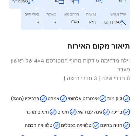
2
3
6
10
מ״ר
350
גודל מגרש
נגישות
מרחב מוגן
כשרות
בעלי חיים
ממ״ד
כן
כן
sq ft
350
לא
תיאור מקום האירוח
וילה מדהימה 5 דקות מחוף המפורסם 4×4 של ראשון
מערב
6 חדרי שינה | 3 חדרי רחצה |
3 קומות
אינטרנט אלחוטי
אמבט
ברביקיו (מנגל)
בריכה
גינה עם דשא
חימום
חימום מרכזי
חניה בחינם
טלוויזיה בכבלים
טלוויזיה חכמה