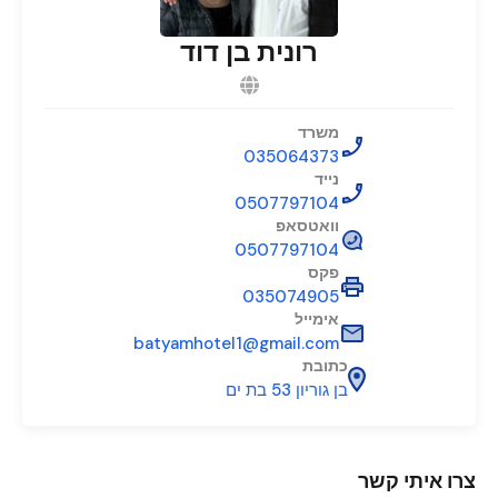
רונית בן דוד
משרד
035064373
נייד
0507797104
וואטסאפ
0507797104
פקס
035074905
אימייל
batyamhotel1@gmail.com
כתובת
בן גוריון 53 בת ים
צרו איתי קשר