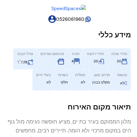
0526061960
מידע כללי
חדרי שינה
חדרי רחצה
חניה
מינימום אורחים
גודל הנכס
4
20
20
1
מ"ר
18
נגישות
מרחב מוגן
מעלית
כשרות
בעלי חיים
מקלט בבנין
לא
חלקי
לא
לא
תיאור מקום האירוח
מלון הממוקם בעיר בת ים, מציע חופשה נעימה מול נוף
הים במקום מרכזי ולא הומה. תיירים רבים, מחפשים