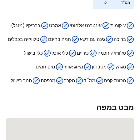
ממ״ד
כן
2 קומות
אינטרנט אלחוטי
אמבט
ברביקיו (מנגל)
בריכה
גינה עם דשא
חניה בחינם
טלוויזיה בכבלים
טלוויזיה חכמה
כיריים
כלי אוכל
כלי בישול
מגהץ
מטבחון
מיזוג אוויר
מים חמים
מכונת קפה
ממ״ד
מקרר
מרפסת
תנור בישול
מבט במפה