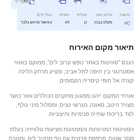
3
1
2
2
מ״ר
50
נגישות
מרחב מוגן
מעלית
כשרות
בעלי חיים
מקלט בבנין
כן
לא
באישור מראש בלבד
כן
תיאור מקום האירוח
הנכס "סוויטות באתר נופש קרוב לים", ממוקם באזור
אסטרטגי בין חיפה לתל אביב, ומציע מרחק הליכה
קצרה אל חופי קיסריה הקסומים.
אורחי המקום ייהנו ממגוון מתקנים הכוללים אזור כושר
מצויד היטב, סאונה, מגרשי טניס, ומסלול מיני גולף,
לצד בריכות שחייה פנימיות וחיצוניות.
הסוויטות המרווחות והממוזגות מציעות טלוויזיה בעלת
מסך שטוח, מרפסת פרטית עם נוף מרהיב לים, ומטבח