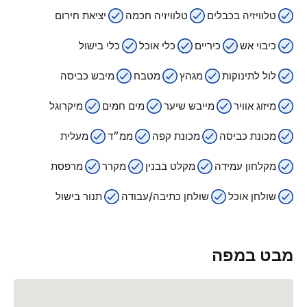
טלוויזיה בכבלים
טלוויזיה חכמה
יציאת חירום
כיבוי אש
כיריים
כלי אוכל
כלי בישול
לול לתינוקות
מגהץ
מטבח
מיבש כביסה
מיזוג אוויר
מייבש שיער
מים חמים
מיקרוגל
מכונת כביסה
מכונת קפה
ממ״ד
מעלית
מקלחון עמידה
מקלט בבנין
מקרר
מרפסת
שולחן אוכל
שולחן כתיבה/עבודה
תנור בישול
מבט במפה