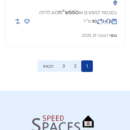
550ש״ח
בסבסוד למפונים או
לזוג ללילה
מ״ר
90
2
3
נוסף:
דצמבר 31, 2023
1
2
3
הבא