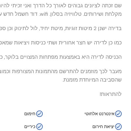
שם זכתה לציונים גבוהים לאורך כל הדרך ואני זכיתי להיות per Host
מקלחת ושירותים. טלוויזיה בסלון. wifi. דוד חשמל חדש עם שעון שבת.
בדירה ישנן 2 מיטות זוגיות, מיטת יחיד, לול לתינוק וכן ספה בסלון שניתן לפתוח למיטה זוגית.
כמו כן לדירה יש חצר אחורית ושתי כניסות ויציאות שמאפ
הכניסה לדירה היא באמצעות מפתחות המצויים בלוקר, כך 
מעבר לכך מוזמנים להתרשם מהתמונות המצורפות וכמובן
שהסביבה המיוחדת מזמנת.
להתראות!
אינטרנט אלחוטי
חימום
יציאת חירום
כיריים