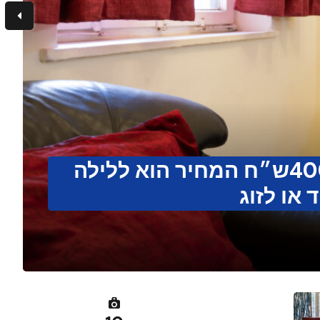
בסבסוד למפונים או 400ש״ח המחיר הוא ללילה
 או לזוג