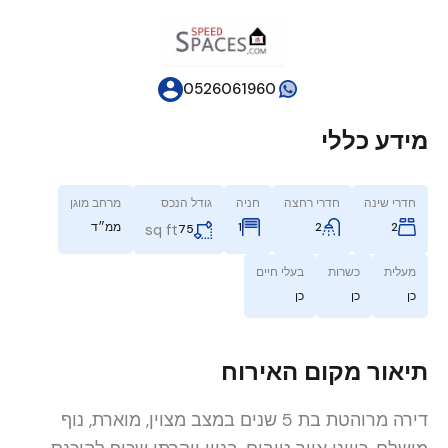
0526061960
מידע כללי
חדרי שינה
חדרי רחצה
חניה
גודל הנכס
מרחב מוגן
2
2
1
ממ״ד
sq ft
75
מעלית
כשרות
בעלי חיים
כן
כן
כן
תיאור מקום האירוח
דירה מרוהטת בת 5 שנים במצב מצוין, מוארת, נוף