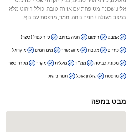
מושלם, כיווני אויר טובים, בניין יוקרתי שכיף להיכנס
אליו, שכונה מטופחת עם אוירה טובה. כולל ריהוט מלא
במצב מעולה!! חניה נוחה, ממד, מרפסת עם נוף.
אמבט
חימום
חניה בחינם
כיור כפול (כשר)
כיריים
מטבח
מיזוג אוויר
מים חמים
מיקרוגל
מכונת כביסה
ממ״ד
מעלית
מקרר
מקרר כשר
מרפסת
שולחן אוכל
תנור בישול
מבט במפה